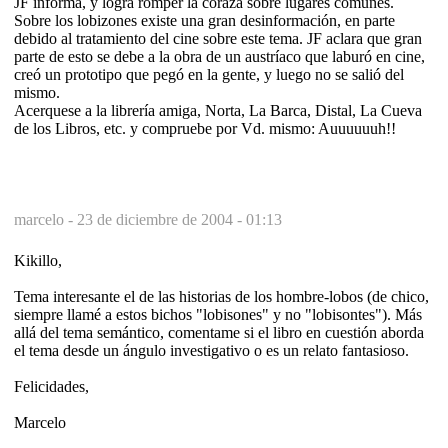
JF informa, y logra romper la coraza sobre lugares comunes.
Sobre los lobizones existe una gran desinformación, en parte
debido al tratamiento del cine sobre este tema. JF aclara que gran
parte de esto se debe a la obra de un austríaco que laburó en cine,
creó un prototipo que pegó en la gente, y luego no se salió del
mismo.
Acerquese a la librería amiga, Norta, La Barca, Distal, La Cueva
de los Libros, etc. y compruebe por Vd. mismo: Auuuuuuh!!
marcelo -
23 de diciembre de 2004 - 01:13
Kikillo,
Tema interesante el de las historias de los hombre-lobos (de chico,
siempre llamé a estos bichos "lobisones" y no "lobisontes"). Más
allá del tema semántico, comentame si el libro en cuestión aborda
el tema desde un ángulo investigativo o es un relato fantasioso.
Felicidades,
Marcelo