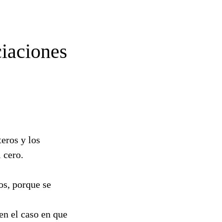
ciaciones
eros y los
l cero.
os, porque se
 en el caso en que