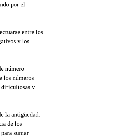
endo por el
ctuarse entre los
ativos y los
 de número
de los números
 dificultosas y
e la antigüedad.
ia de los
s para sumar