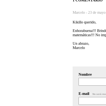
1 COMENTARIO
Marcelo -
23 de mayo 
Kikillo querido,
Enhorabuena!!! Brindo 
matemáticas!!! No imp
Un abrazo,
Marcelo
Nombre
E-mail
No será mo