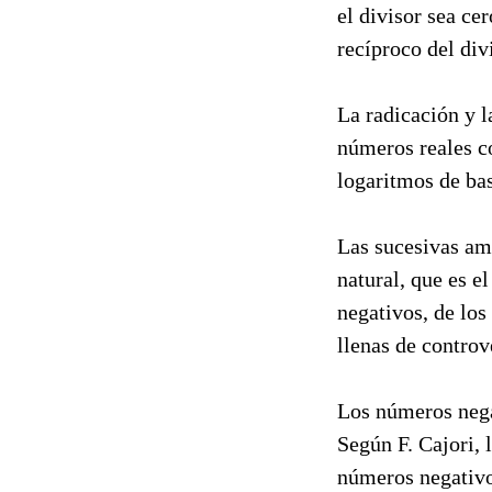
el divisor sea ce
recíproco del div
La radicación y 
números reales co
logaritmos de bas
Las sucesivas am
natural, que es e
negativos, de los 
llenas de controv
Los números nega
Según F. Cajori, 
números negativos