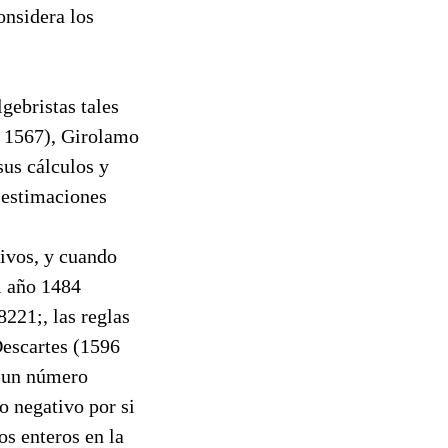
onsidera los
gebristas tales
 1567), Girolamo
sus cálculos y
, estimaciones
ivos, y cuando
l año 1484
221;, las reglas
Descartes (1596
e un número
o negativo por si
os enteros en la